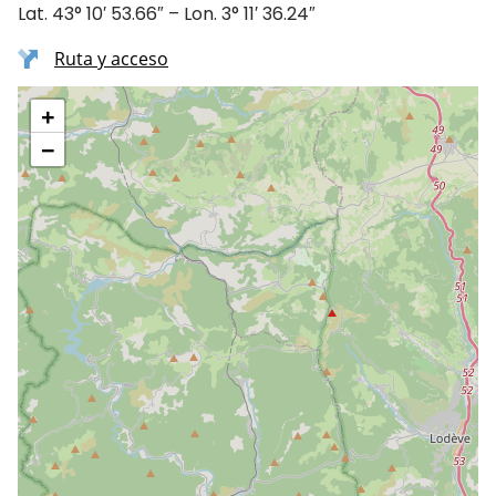
Lat. 43° 10′ 53.66″ – Lon. 3° 11′ 36.24″
Ruta y acceso
+
−