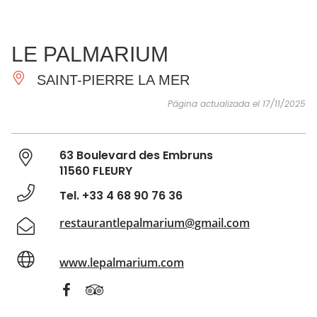
VER Y
IMPRESCINDIBLES
INSPIRACIONES
AGE
LE PALMARIUM
HACER
SAINT-PIERRE LA MER
Página actualizada el 17/11/2025
63 Boulevard des Embruns
11560 FLEURY
Tel. +33 4 68 90 76 36
restaurantlepalmarium@gmail.com
www.lepalmarium.com