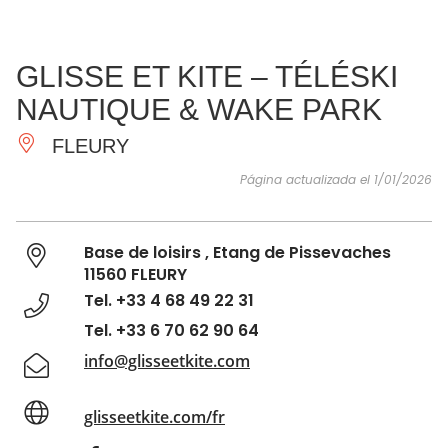
VER Y
IMPRESCINDIBLES
INSPIRACIONES
AGE
GLISSE ET KITE – TÉLÉSKI
HACER
NAUTIQUE & WAKE PARK
FLEURY
Página actualizada el 1/01/2026
Base de loisirs , Etang de Pissevaches
11560 FLEURY
Tel. +33 4 68 49 22 31
Tel. +33 6 70 62 90 64
info@glisseetkite.com
glisseetkite.com/fr