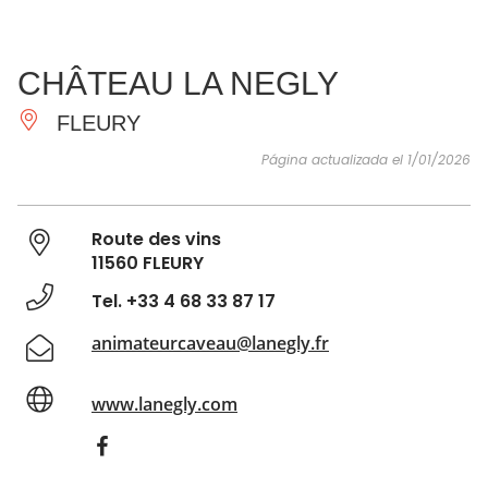
VER Y
IMPRESCINDIBLES
INSPIRACIONES
AGE
CHÂTEAU LA NEGLY
HACER
FLEURY
Página actualizada el 1/01/2026
Route des vins
11560 FLEURY
Tel. +33 4 68 33 87 17
animateurcaveau@lanegly.fr
www.lanegly.com