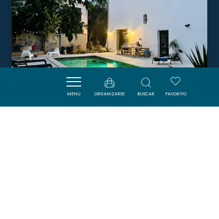
MENU
ORGANIZARSE
BUSCAR
FAVORITO
MAISON NAVA
SALLES-D'AUDE