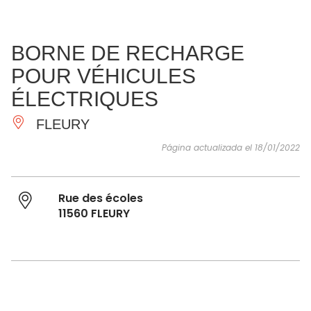
VER Y
IMPRESCINDIBLES
INSPIRACIONES
AGE
BORNE DE RECHARGE
HACER
POUR VÉHICULES
ÉLECTRIQUES
FLEURY
Página actualizada el 18/01/2022
Rue des écoles
11560 FLEURY