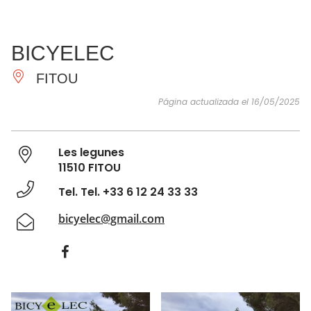
VER Y
IMPRESCINDIBLES
INSPIRACIONES
AGE
BICYELEC
HACER
FITOU
Página actualizada el 16/05/2025
Les legunes
11510 FITOU
Tel. Tel. +33 6 12 24 33 33
bicyelec@gmail.com