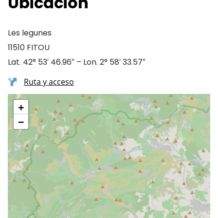
Ubicación
Les legunes
11510 FITOU
Lat. 42° 53′ 46.96″ – Lon. 2° 58′ 33.57″
Ruta y acceso
+
−