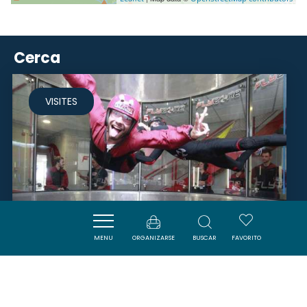
Cerca
VISITES
MENU
ORGANIZARSE
BUSCAR
FAVORITO
FLYZONE - SIMULATEUR DE