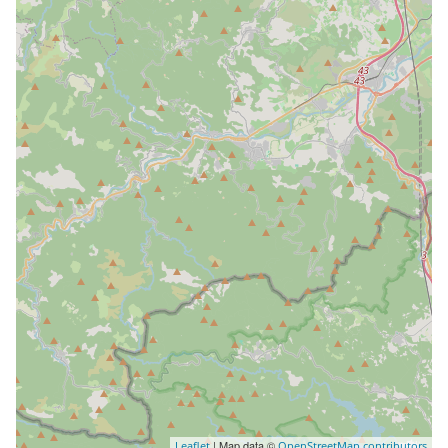
| Map data ©
Leaflet
OpenStreetMap contributors