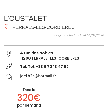
VER Y
IMPRESCINDIBLES
INSPIRACIONES
AGE
L’OUSTALET
HACER
FERRALS-LES-CORBIERES
Página actualizada el 24/02/2026
4 rue des Nobles
11200 FERRALS-LES-CORBIERES
Tel. Tel. +33 6 72 13 47 52
joel.b2b@hotmail.fr
Desde
320€
por semana