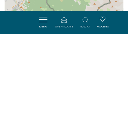
MENU
ORGANIZARSE
BUSCAR
FAVORITO
| Map data ©
Leaflet
OpenStreetMap contributors
Cerca