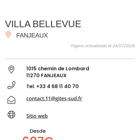
VER Y
IMPRESCINDIBLES
INSPIRACIONES
AGE
VILLA BELLEVUE
HACER
FANJEAUX
Página actualizada el 24/07/2026
1015 chemin de Lombard
11270 FANJEAUX
Tel. +33 4 68 11 40 70
contact.11@gites-sud.fr
Sitio web
Desde