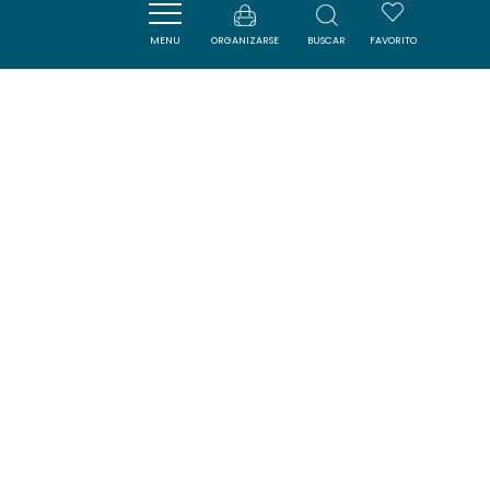
MENU
ORGANIZARSE
BUSCAR
FAVORITO
LA TABLE CATHARE
FANJEAUX
DORMIR