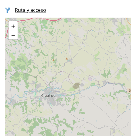
Ruta y acceso
+
−