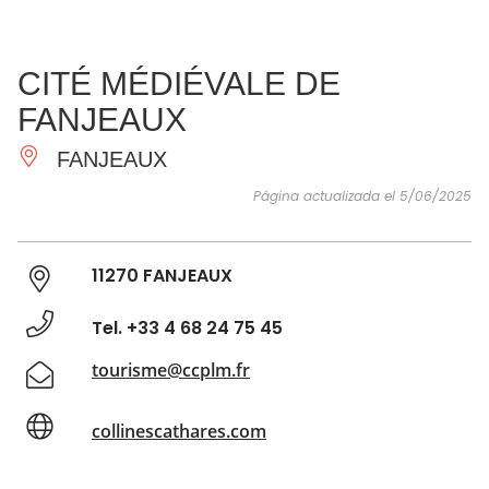
VER Y
IMPRESCINDIBLES
INSPIRACIONES
AGE
CITÉ MÉDIÉVALE DE
HACER
FANJEAUX
FANJEAUX
Página actualizada el 5/06/2025
11270 FANJEAUX
Tel. +33 4 68 24 75 45
tourisme@ccplm.fr
collinescathares.com