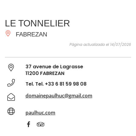
VER Y
IMPRESCINDIBLES
INSPIRACIONES
AGE
LE TONNELIER
HACER
FABREZAN
Página actualizada el 14/07/2026
37 avenue de Lagrasse
11200 FABREZAN
Tel. Tel. +33 6 81 59 98 08
domainepaulhuc@gmail.com
paulhuc.com