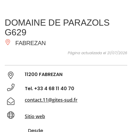
VER Y
IMPRESCINDIBLES
INSPIRACIONES
AGE
DOMAINE DE PARAZOLS
HACER
G629
FABREZAN
Página actualizada el 21/07/2026
11200 FABREZAN
Tel. +33 4 68 11 40 70
contact.11@gites-sud.fr
Sitio web
Desde