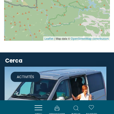
| Map data ©
Leaflet
OpenStreetMap contributors
Cerca
ACTIVITÉS
MENU
ORGANIZARSE
BUSCAR
FAVORITO