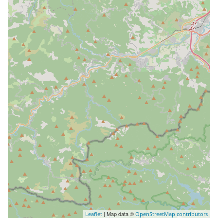
| Map data ©
Leaflet
OpenStreetMap contributors