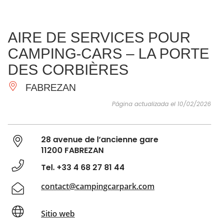
VER Y
IMPRESCINDIBLES
INSPIRACIONES
AGE
AIRE DE SERVICES POUR
HACER
CAMPING-CARS – LA PORTE
DES CORBIÈRES
FABREZAN
Página actualizada el 10/02/2026
28 avenue de l’ancienne gare
11200 FABREZAN
Tel. +33 4 68 27 81 44
contact@campingcarpark.com
Sitio web