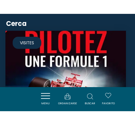
Cerca
VISITES
MENU
ORGANIZARSE
BUSCAR
FAVORITO
FLYZONE - SIMULATEUR DE