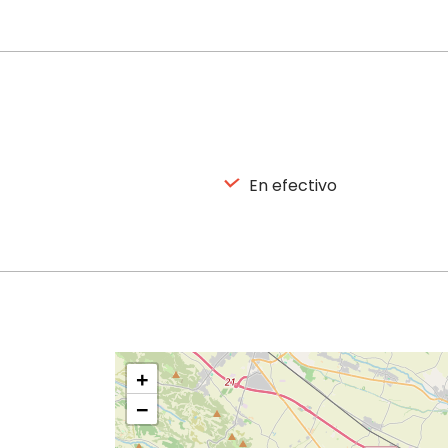
En efectivo
+
−