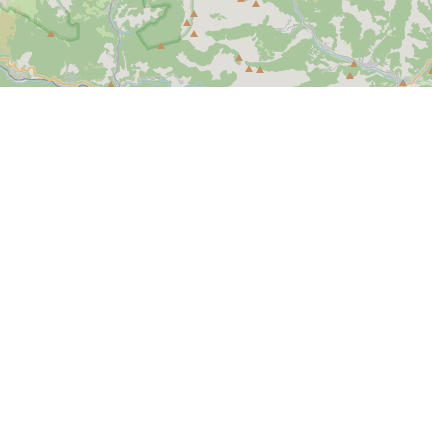
| Map data ©
Leaflet
OpenStreetMap contributors