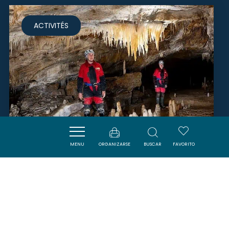
ACTIVITÉS
MENU
ORGANIZARSE
BUSCAR
FAVORITO
GROTTE DE L'AGUZOU
ESCOULOUBRE