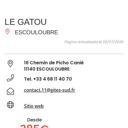
VER Y
IMPRESCINDIBLES
INSPIRACIONES
AGE
LE GATOU
HACER
ESCOULOUBRE
Página actualizada el 29/07/2026
16 Chemin de Picho Canié
11140 ESCOULOUBRE
Tel. +33 4 68 11 40 70
contact.11@gites-sud.fr
Sitio web
Desde