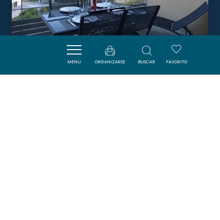
MENU
ORGANIZARSE
BUSCAR
FAVORITO
LE COSY GITE
DUILHAC-SOUS-PEYREPERTUSE
Boletín
Suscríbase al boletín de ADT de l’Aude para
recibir nuestras sugerencias de vacaciones,