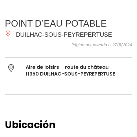
VER Y
IMPRESCINDIBLES
INSPIRACIONES
AGE
POINT D’EAU POTABLE
HACER
DUILHAC-SOUS-PEYREPERTUSE
Página actualizada el 27/11/2024
Aire de loisirs – route du château
11350 DUILHAC-SOUS-PEYREPERTUSE
Ubicación