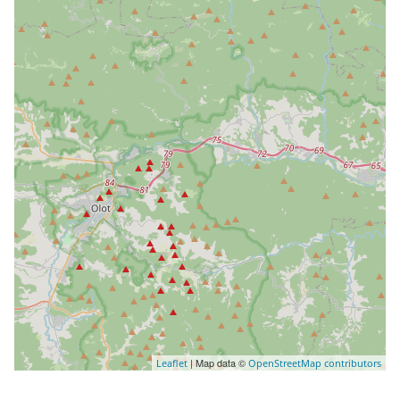
| Map data ©
Leaflet
OpenStreetMap contributors