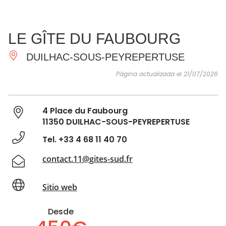
VER Y
IMPRESCINDIBLES
INSPIRACIONES
AGE
LE GÎTE DU FAUBOURG
HACER
DUILHAC-SOUS-PEYREPERTUSE
Página actualizada el 21/07/2026
4 Place du Faubourg
11350 DUILHAC-SOUS-PEYREPERTUSE
Tel. +33 4 68 11 40 70
contact.11@gites-sud.fr
Sitio web
Desde