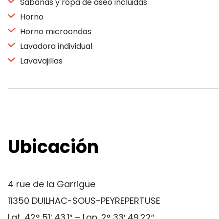
Sábanas y ropa de aseo incluidas
Horno
Horno microondas
Lavadora individual
Lavavajillas
Ubicación
4 rue de la Garrigue
11350 DUILHAC-SOUS-PEYREPERTUSE
Lat. 42° 51′ 43.1″ – Lon. 2° 33′ 49.22″