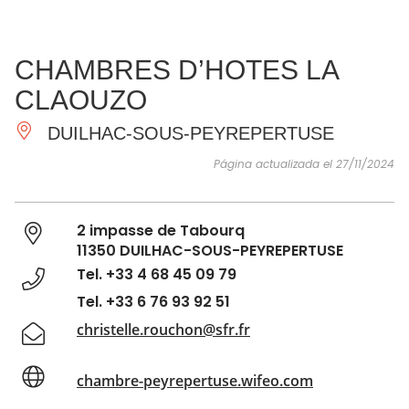
VER Y
IMPRESCINDIBLES
INSPIRACIONES
AGE
CHAMBRES D’HOTES LA
HACER
CLAOUZO
DUILHAC-SOUS-PEYREPERTUSE
Página actualizada el 27/11/2024
2 impasse de Tabourq
11350 DUILHAC-SOUS-PEYREPERTUSE
Tel. +33 4 68 45 09 79
Tel. +33 6 76 93 92 51
christelle.rouchon@sfr.fr
chambre-peyrepertuse.wifeo.com