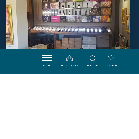
MENU
ORGANIZARSE
BUSCAR
FAVORITO
LES TERROIRS DU VERTIGE
CUCUGNAN
SAVOURER