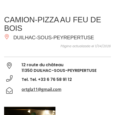
VER Y
IMPRESCINDIBLES
INSPIRACIONES
AGE
CAMION-PIZZA AU FEU DE
HACER
BOIS
DUILHAC-SOUS-PEYREPERTUSE
Página actualizada el 1/04/2026
12 route du château
11350 DUILHAC-SOUS-PEYREPERTUSE
Tel. Tel. +33 6 76 58 91 12
ortgla11@gmail.com