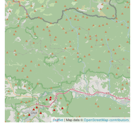
| Map data ©
Leaflet
OpenStreetMap contributors