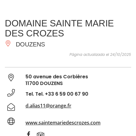
VER Y
IMPRESCINDIBLES
INSPIRACIONES
AGE
DOMAINE SAINTE MARIE
HACER
DES CROZES
DOUZENS
Página actualizada el 24/10/2025
50 avenue des Corbières
11700 DOUZENS
Tel. Tel. +33 6 59 00 67 90
d.alias11@orange.fr
www.saintemariedescrozes.com