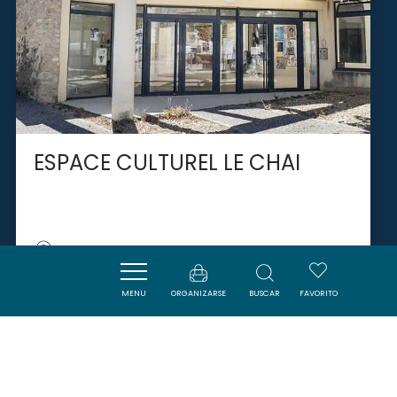
ESPACE CULTUREL LE CHAI
CAPENDU
MENU
ORGANIZARSE
BUSCAR
FAVORITO
SAVOURER