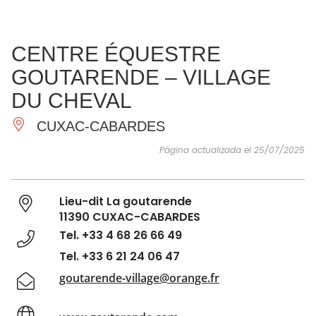
VER Y
IMPRESCINDIBLES
INSPIRACIONES
AGE
CENTRE ÉQUESTRE
HACER
GOUTARENDE – VILLAGE
DU CHEVAL
CUXAC-CABARDES
Página actualizada el 25/07/2025
Lieu-dit La goutarende
11390 CUXAC-CABARDES
Tel. +33 4 68 26 66 49
Tel. +33 6 21 24 06 47
goutarende-village@orange.fr