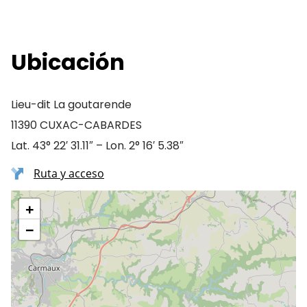
Ubicación
Lieu-dit La goutarende
11390 CUXAC-CABARDES
Lat. 43° 22′ 31.11″ – Lon. 2° 16′ 5.38″
Ruta y acceso
+
−