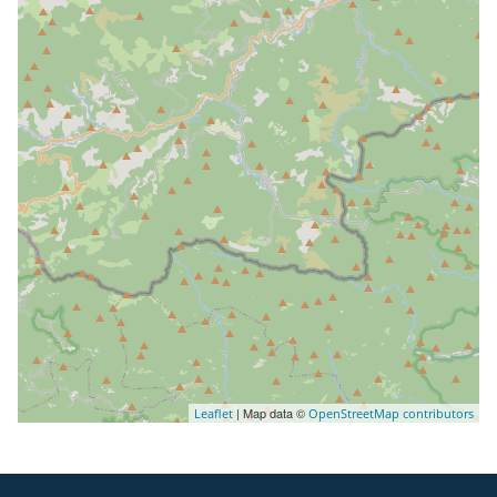
| Map data ©
Leaflet
OpenStreetMap contributors