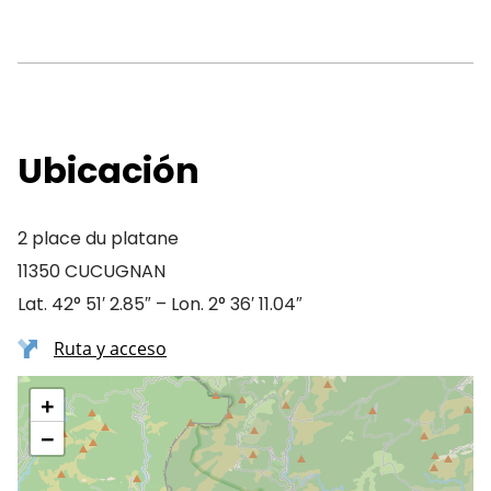
Ubicación
2 place du platane
11350 CUCUGNAN
Lat. 42° 51′ 2.85″ – Lon. 2° 36′ 11.04″
Ruta y acceso
+
−