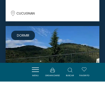
CUCUGNAN
DORMIR
MENU
ORGANIZARSE
BUSCAR
FAVORITO
CHAMBRES D'HÔTES L'ECURIE