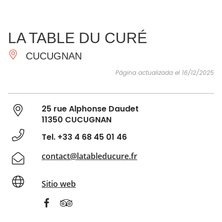
VER Y
IMPRESCINDIBLES
INSPIRACIONES
AGE
LA TABLE DU CURÉ
HACER
CUCUGNAN
Página actualizada el 16/12/2025
25 rue Alphonse Daudet
11350 CUCUGNAN
Tel. +33 4 68 45 01 46
contact@latableducure.fr
Sitio web