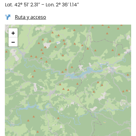
Lat. 42° 51′ 2.31″ – Lon. 2° 36′ 1.14″
Ruta y acceso
+
−