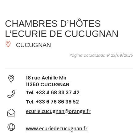
VER Y
IMPRESCINDIBLES
INSPIRACIONES
AGE
CHAMBRES D’HÔTES
HACER
L’ECURIE DE CUCUGNAN
CUCUGNAN
Página actualizada el 23/09/2025
18 rue Achille Mir
11350 CUCUGNAN
Tel. +33 4 68 33 37 42
Tel. +33 6 76 86 38 52
ecurie.cucugnan@orange.fr
www.ecuriedecucugnan.fr