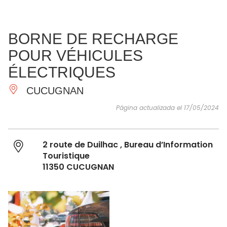
VER Y
IMPRESCINDIBLES
INSPIRACIONES
AGE
BORNE DE RECHARGE
HACER
POUR VÉHICULES
ÉLECTRIQUES
CUCUGNAN
Página actualizada el 17/05/2024
2 route de Duilhac , Bureau d’Information
Touristique
11350 CUCUGNAN