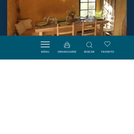
MENU
ORGANIZARSE
BUSCAR
FAVORITO
VACANCES EN PAYS CATHARE
CUBIERES-SUR-CINOBLE