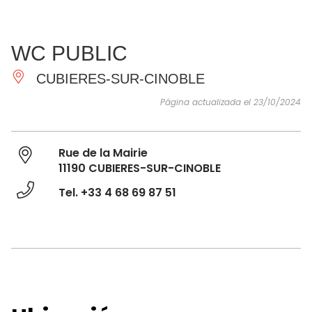
VER Y
IMPRESCINDIBLES
INSPIRACIONES
AGE
WC PUBLIC
HACER
CUBIERES-SUR-CINOBLE
Página actualizada el 23/10/2024
Rue de la Mairie
11190 CUBIERES-SUR-CINOBLE
Tel. +33 4 68 69 87 51