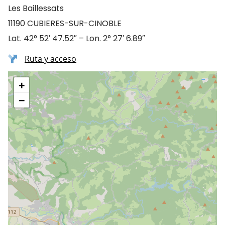
Les Baillessats
11190 CUBIERES-SUR-CINOBLE
Lat. 42° 52′ 47.52″ – Lon. 2° 27′ 6.89″
Ruta y acceso
+
−