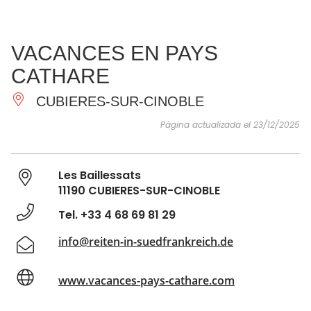
VER Y
IMPRESCINDIBLES
INSPIRACIONES
AGE
VACANCES EN PAYS
HACER
CATHARE
CUBIERES-SUR-CINOBLE
Página actualizada el 23/12/2025
Les Baillessats
11190 CUBIERES-SUR-CINOBLE
Tel. +33 4 68 69 81 29
info@reiten-in-suedfrankreich.de
www.vacances-pays-cathare.com