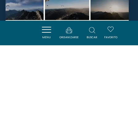
PARAPENTE 66
MENU
ORGANIZARSE
BUSCAR
FAVORITO
DUILHAC-SOUS-PEYREPERTUSE
SAVOURER