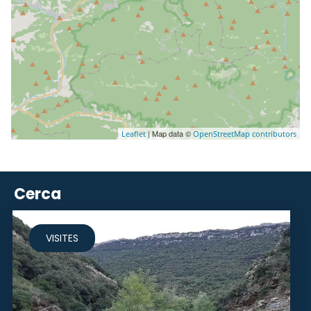
| Map data ©
Leaflet
OpenStreetMap contributors
Cerca
VISITES