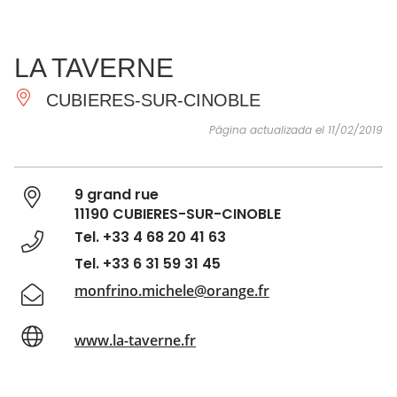
VER Y
IMPRESCINDIBLES
INSPIRACIONES
AGE
LA TAVERNE
HACER
CUBIERES-SUR-CINOBLE
Página actualizada el 11/02/2019
9 grand rue
11190 CUBIERES-SUR-CINOBLE
Tel. +33 4 68 20 41 63
Tel. +33 6 31 59 31 45
monfrino.michele@orange.fr
www.la-taverne.fr