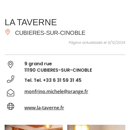
VER Y
IMPRESCINDIBLES
INSPIRACIONES
AGE
LA TAVERNE
HACER
CUBIERES-SUR-CINOBLE
Página actualizada el 9/12/2024
9 grand rue
11190 CUBIERES-SUR-CINOBLE
Tel. Tel. +33 6 31 59 31 45
monfrino.michele@orange.fr
www.la-taverne.fr