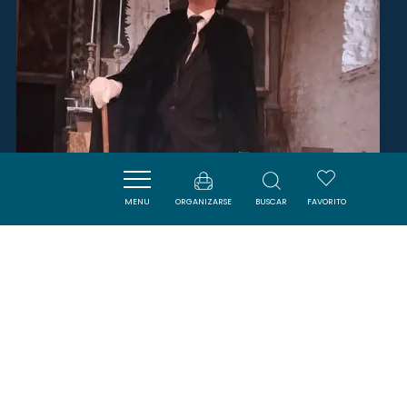
MENU
ORGANIZARSE
BUSCAR
FAVORITO
ESCAPE GAME "ARSÈNE LUPIN
ET LE SECRET DES ROIS"
COUSTAUSSA
SAVOURER