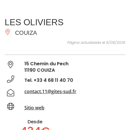
VER Y
IMPRESCINDIBLES
INSPIRACIONES
AGE
LES OLIVIERS
HACER
COUIZA
Página actualizada el 6/08/2026
15 Chemin du Pech
11190 COUIZA
Tel. +33 4 68 11 40 70
contact.11@gites-sud.fr
Sitio web
Desde