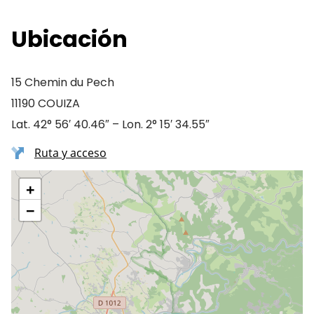
Ubicación
15 Chemin du Pech
11190 COUIZA
Lat. 42° 56′ 40.46″ – Lon. 2° 15′ 34.55″
Ruta y acceso
+
−