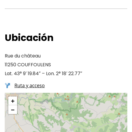
Ubicación
Rue du château
11250 COUFFOULENS
Lat. 43° 9′ 19.84″ – Lon. 2° 18′ 22.77″
Ruta y acceso
+
−