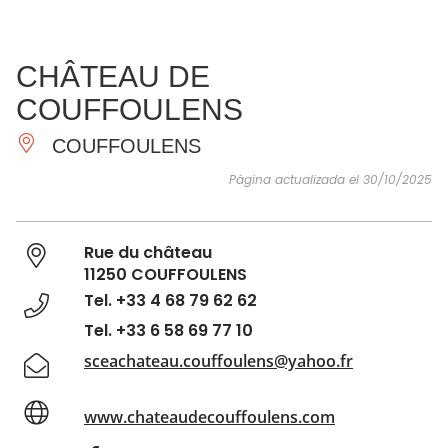
VER Y
IMPRESCINDIBLES
INSPIRACIONES
AGE
CHÂTEAU DE
HACER
COUFFOULENS
COUFFOULENS
Página actualizada el 30/10/2025
Rue du château
11250 COUFFOULENS
Tel. +33 4 68 79 62 62
Tel. +33 6 58 69 77 10
sceachateau.couffoulens@yahoo.fr
www.chateaudecouffoulens.com