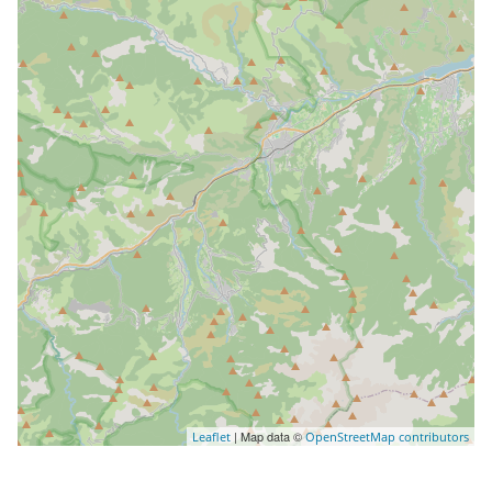
| Map data ©
Leaflet
OpenStreetMap contributors