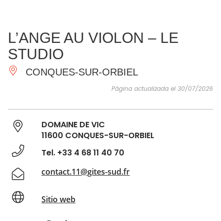
VER Y
IMPRESCINDIBLES
INSPIRACIONES
AGE
L’ANGE AU VIOLON – LE
HACER
STUDIO
CONQUES-SUR-ORBIEL
Página actualizada el 30/07/2026
DOMAINE DE VIC
11600 CONQUES-SUR-ORBIEL
Tel. +33 4 68 11 40 70
contact.11@gites-sud.fr
Sitio web