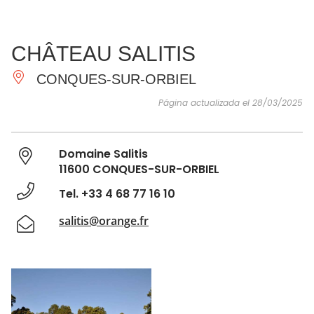
VER Y
IMPRESCINDIBLES
INSPIRACIONES
AGE
CHÂTEAU SALITIS
HACER
CONQUES-SUR-ORBIEL
Página actualizada el 28/03/2025
Domaine Salitis
11600 CONQUES-SUR-ORBIEL
Tel. +33 4 68 77 16 10
salitis@orange.fr