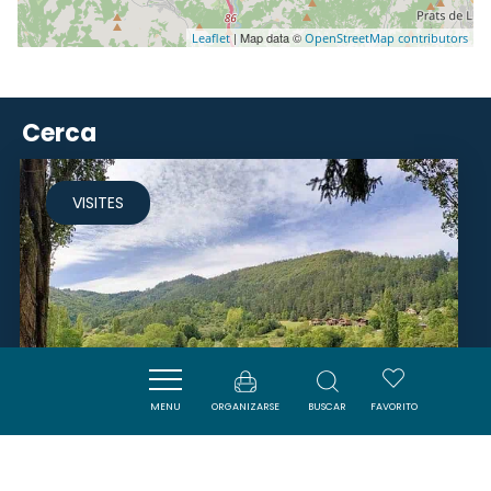
| Map data ©
Leaflet
OpenStreetMap contributors
Cerca
VISITES
MENU
ORGANIZARSE
BUSCAR
FAVORITO