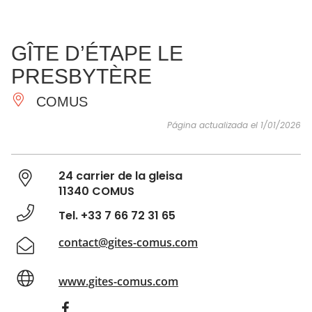
VER Y
IMPRESCINDIBLES
INSPIRACIONES
AGE
GÎTE D’ÉTAPE LE
HACER
PRESBYTÈRE
COMUS
Página actualizada el 1/01/2026
24 carrier de la gleisa
11340 COMUS
Tel. +33 7 66 72 31 65
contact@gites-comus.com
www.gites-comus.com