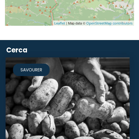
| Map data ©
Leaflet
OpenStreetMap contributors
Cerca
SAVOURER