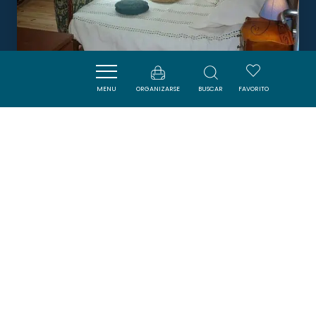
MENU
ORGANIZARSE
BUSCAR
FAVORITO
L'OUSTAL DÉ L'ANNETTA
COMUS
Boletín
Suscríbase al boletín de ADT de l’Aude para
recibir nuestras sugerencias de vacaciones,