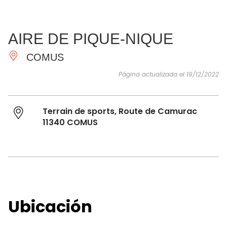
VER Y
IMPRESCINDIBLES
INSPIRACIONES
AGE
AIRE DE PIQUE-NIQUE
HACER
COMUS
Página actualizada el 19/12/2022
Terrain de sports, Route de Camurac
11340 COMUS
Ubicación