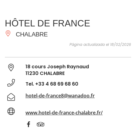
VER Y
IMPRESCINDIBLES
INSPIRACIONES
AGE
HÔTEL DE FRANCE
HACER
CHALABRE
Página actualizada el 18/02/2026
18 cours Joseph Raynaud
11230 CHALABRE
Tel. +33 4 68 69 68 60
hotel-de-france8@wanadoo.fr
www.hotel-de-france-chalabre.fr/