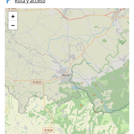
Ruta y acceso
+
−