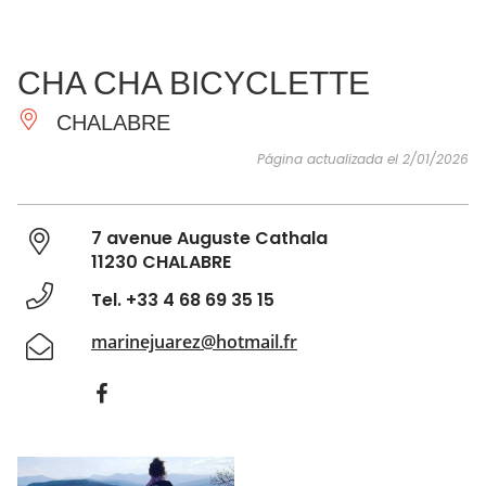
VER Y
IMPRESCINDIBLES
INSPIRACIONES
AGE
CHA CHA BICYCLETTE
HACER
CHALABRE
Página actualizada el 2/01/2026
7 avenue Auguste Cathala
11230 CHALABRE
Tel. +33 4 68 69 35 15
marinejuarez@hotmail.fr