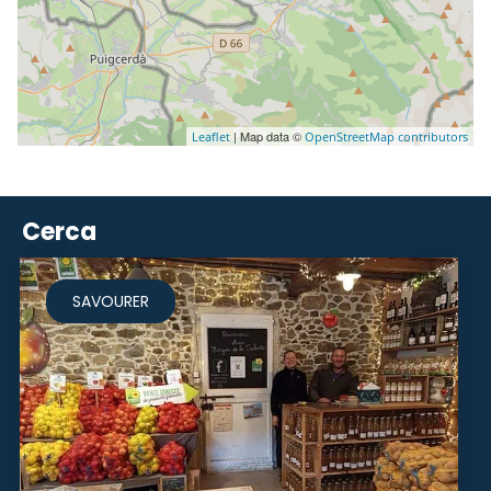
| Map data ©
Leaflet
OpenStreetMap contributors
Cerca
SAVOURER