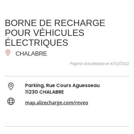
VER Y
IMPRESCINDIBLES
INSPIRACIONES
AGE
BORNE DE RECHARGE
HACER
POUR VÉHICULES
ÉLECTRIQUES
CHALABRE
Página actualizada el 4/02/2022
Parking, Rue Cours Aguesseau
11230 CHALABRE
map.alizecharge.com/reveo