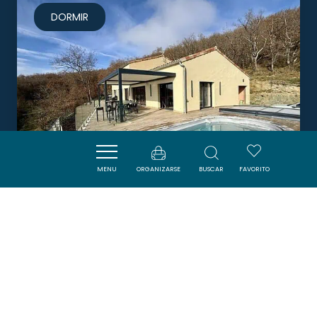
DORMIR
MENU
ORGANIZARSE
BUSCAR
FAVORITO
LES BALCONS DES PYRÉNÉES
SONNAC-SUR-L'HERS