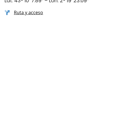
Lat. 43° 10′ 7.89″ – Lon. 2° 19′ 23.09″
Ruta y acceso