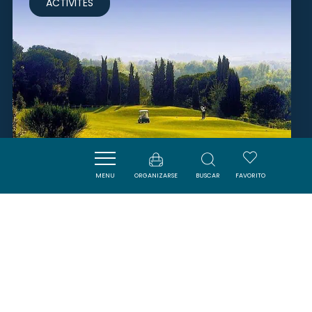
ACTIVITÉS
MENU
ORGANIZARSE
BUSCAR
FAVORITO
GOLF CLUB DE CARCASSONNE
CARCASSONNE