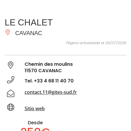
VER Y
IMPRESCINDIBLES
INSPIRACIONES
AGE
LE CHALET
HACER
CAVANAC
Página actualizada el 29/07/2026
Chemin des moulins
11570 CAVANAC
Tel. +33 4 68 11 40 70
contact.11@gites-sud.fr
Sitio web
Desde