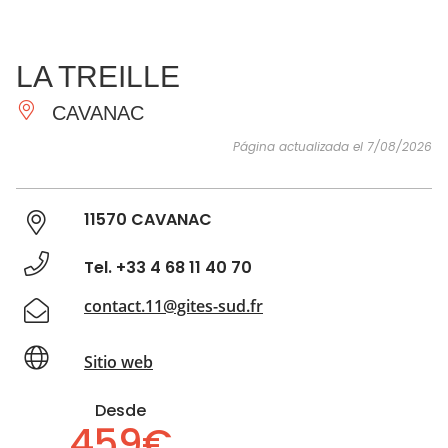
VER Y
IMPRESCINDIBLES
INSPIRACIONES
AGE
LA TREILLE
HACER
CAVANAC
Página actualizada el 7/08/2026
11570 CAVANAC
Tel. +33 4 68 11 40 70
contact.11@gites-sud.fr
Sitio web
Desde
459€