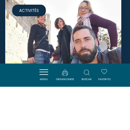
ACTIVITÉS
MENU
ORGANIZARSE
BUSCAR
FAVORITO
CARCASSONNETOURS
CAVANAC