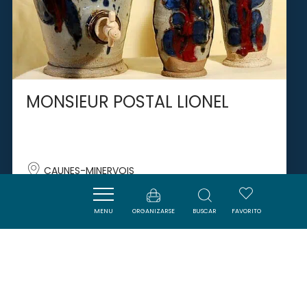
MONSIEUR POSTAL LIONEL
CAUNES-MINERVOIS
MENU
ORGANIZARSE
BUSCAR
FAVORITO
SAVOURER