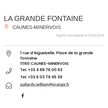
VER Y
IMPRESCINDIBLES
INSPIRACIONES
AGE
LA GRANDE FONTAINE
HACER
CAUNES-MINERVOIS
Página actualizada el 5/06/2026
1 rue d’Aiguebelle, Place de la grande
fontaine
11160 CAUNES-MINERVOIS
Tel. +33 4 68 78 00 63
Tel. +33 6 03 79 45 39
pallardy.william@orange.fr