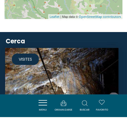
| Map data ©
Leaflet
OpenStreetMap contributors
Cerca
VISITES
MENU
ORGANIZARSE
BUSCAR
FAVORITO