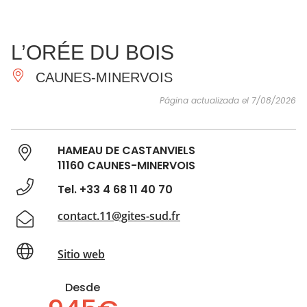
VER Y
IMPRESCINDIBLES
INSPIRACIONES
AGE
L’ORÉE DU BOIS
HACER
CAUNES-MINERVOIS
Página actualizada el 7/08/2026
HAMEAU DE CASTANVIELS
11160 CAUNES-MINERVOIS
Tel. +33 4 68 11 40 70
contact.11@gites-sud.fr
Sitio web
Desde