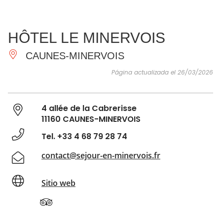
VER Y
IMPRESCINDIBLES
INSPIRACIONES
AGE
HÔTEL LE MINERVOIS
HACER
CAUNES-MINERVOIS
Página actualizada el 26/03/2026
4 allée de la Cabrerisse
11160 CAUNES-MINERVOIS
Tel. +33 4 68 79 28 74
contact@sejour-en-minervois.fr
Sitio web