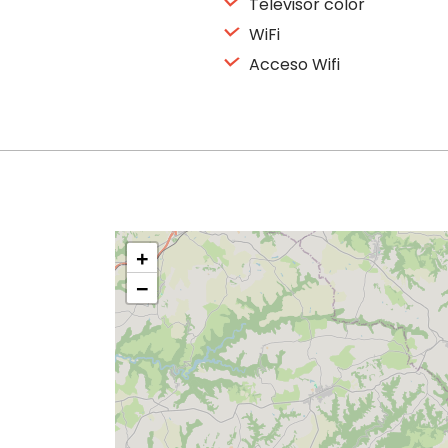
Televisor color
WiFi
Acceso Wifi
+
−