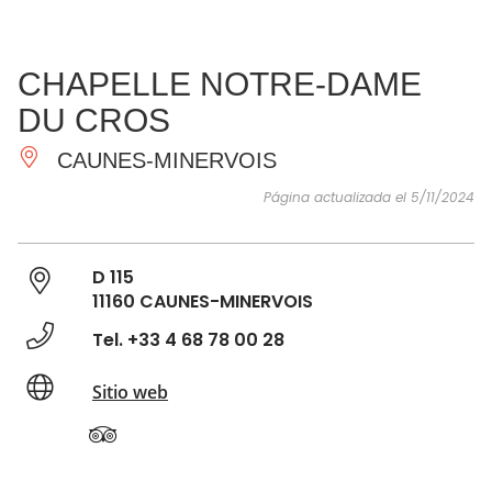
VER Y
IMPRESCINDIBLES
INSPIRACIONES
AGE
CHAPELLE NOTRE-DAME
HACER
DU CROS
CAUNES-MINERVOIS
Página actualizada el 5/11/2024
D 115
11160 CAUNES-MINERVOIS
Tel. +33 4 68 78 00 28
Sitio web