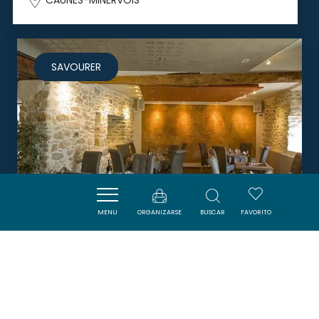
CAUNES-MINERVOIS
SAVOURER
MENU
ORGANIZARSE
BUSCAR
FAVORITO
LA TABLE DU PAREUR