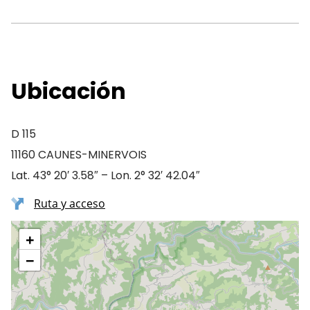
Ubicación
D 115
11160 CAUNES-MINERVOIS
Lat. 43° 20′ 3.58″ – Lon. 2° 32′ 42.04″
Ruta y acceso
+
−