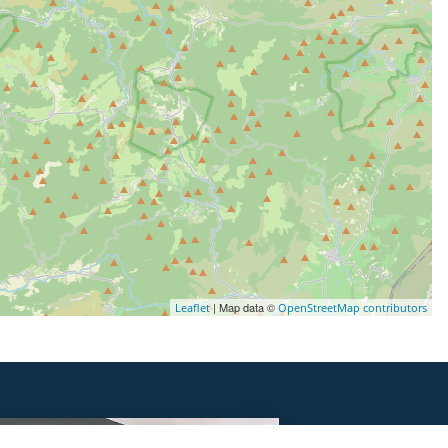
| Map data ©
Leaflet
OpenStreetMap contributors