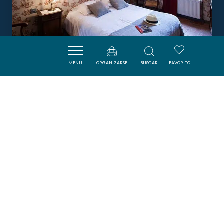
MENU
ORGANIZARSE
BUSCAR
FAVORITO
HÔTEL LA MARBRERIE
CAUNES-MINERVOIS
Boletín
Suscríbase al boletín de ADT de l’Aude para
recibir nuestras sugerencias de vacaciones,