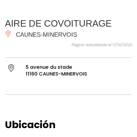
VER Y
IMPRESCINDIBLES
INSPIRACIONES
AGE
AIRE DE COVOITURAGE
HACER
CAUNES-MINERVOIS
Página actualizada el 17/10/2023
5 avenue du stade
11160 CAUNES-MINERVOIS
Ubicación