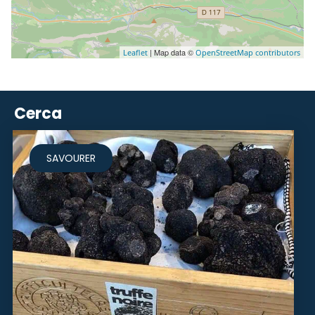
| Map data ©
Leaflet
OpenStreetMap contributors
Cerca
SAVOURER