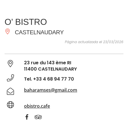
VER Y
IMPRESCINDIBLES
INSPIRACIONES
AGE
O’ BISTRO
HACER
CASTELNAUDARY
Página actualizada el 23/03/2026
23 rue du 143 ème RI
11400 CASTELNAUDARY
Tel. +33 4 68 94 77 70
baharamses@gmail.com
obistro.cafe