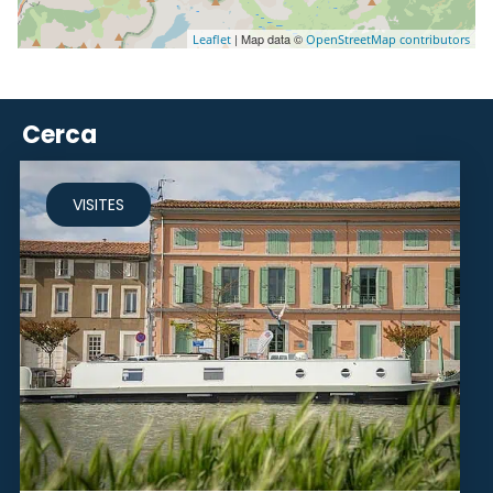
| Map data ©
Leaflet
OpenStreetMap contributors
Cerca
VISITES