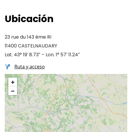
Ubicación
23 rue du 143 ème RI
11400 CASTELNAUDARY
Lat. 43° 19′ 8.73″ – Lon. 1° 57′ 11.24″
Ruta y acceso
+
−