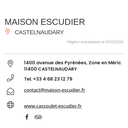
VER Y
IMPRESCINDIBLES
INSPIRACIONES
AGE
MAISON ESCUDIER
HACER
CASTELNAUDARY
Página actualizada el 8/01/2026
1400 avenue des Pyrénées, Zone en Méric
11400 CASTELNAUDARY
Tel. +33 4 68 23 12 79
contact@maison-escudier.fr
www.cassoulet-escudier.fr