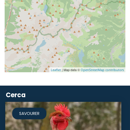
| Map data ©
Leaflet
OpenStreetMap contributors
Cerca
SAVOURER