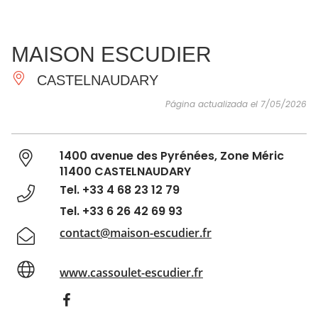
VER Y
IMPRESCINDIBLES
INSPIRACIONES
AGE
MAISON ESCUDIER
HACER
CASTELNAUDARY
Página actualizada el 7/05/2026
1400 avenue des Pyrénées, Zone Méric
11400 CASTELNAUDARY
Tel. +33 4 68 23 12 79
Tel. +33 6 26 42 69 93
contact@maison-escudier.fr
www.cassoulet-escudier.fr